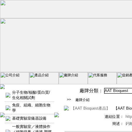
廠牌分類：
AAT Bioquest
分子生物/核酸/蛋白質/
生化相關試劑
>>
廠牌介紹
免疫、組織、細胞生物
【AAT Bioquest產品】
【AAT Bi
學
連結位置：
htt
基礎實驗室儀器設備
簡述：
鈣
一般實驗室／液體操作
／細胞培養／過濾-塑膠