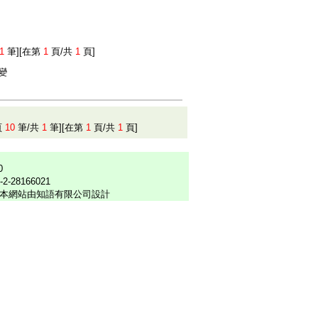
1
筆][在第
1
頁/共
1
頁]
突變
頁
10
筆/共
1
筆][在第
1
頁/共
1
頁]
0
6-2-28166021
本網站由知語有限公司設計