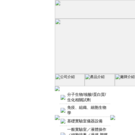
分子生物/核酸/蛋白質/
生化相關試劑
免疫、組織、細胞生物
學
基礎實驗室儀器設備
一般實驗室／液體操作
／細胞培養／過濾-塑膠