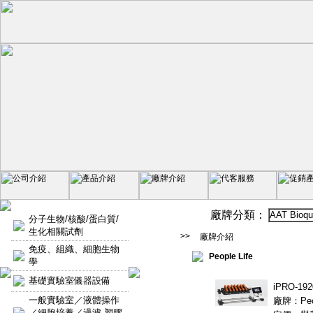
廠牌分類：
AAT Bioqu
分子生物/核酸/蛋白質/
生化相關試劑
>>
廠牌介紹
免疫、組織、細胞生物
People Life
學
基礎實驗室儀器設備
iPRO-1
一般實驗室／液體操作
廠牌：Peop
／細胞培養／過濾-塑膠