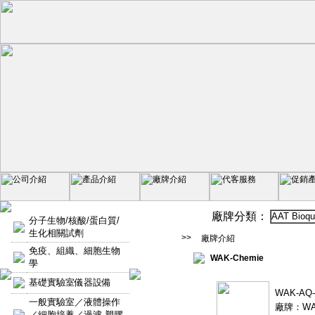
廠牌分類：
AAT Bioqu
分子生物/核酸/蛋白質/
生化相關試劑
>>
廠牌介紹
免疫、組織、細胞生物
WAK-Chemie
學
基礎實驗室儀器設備
WAK-AQ
一般實驗室／液體操作
廠牌：WAK
／細胞培養／過濾-塑膠