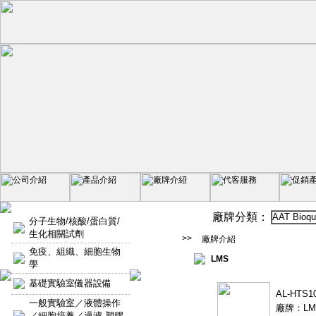
廠牌分類：
AAT Bioqu
分子生物/核酸/蛋白質/
生化相關試劑
>>
廠牌介紹
免疫、組織、細胞生物
LMS
學
基礎實驗室儀器設備
AL-HT
一般實驗室／液體操作
廠牌：LM
／細胞培養／過濾-塑膠