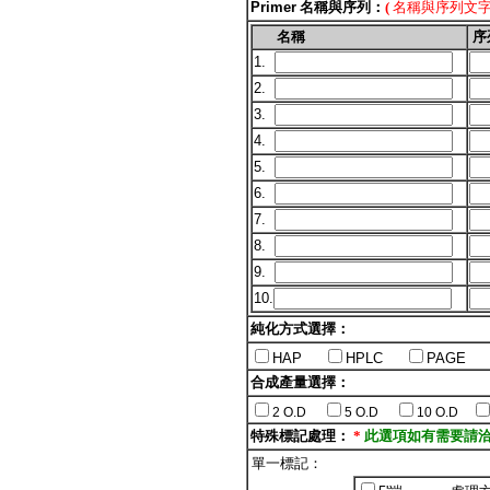
Primer
名稱與序列：
(
名稱與序列文字
名稱
序
1.
2.
3.
4.
5.
6.
7.
8.
9.
10.
純化方式選擇：
HAP
HPLC
PAGE
合成產量選擇：
2 O.D
5 O.D
10 O.D
特殊標記處理：
*
此選項如有需要請
單一標記：