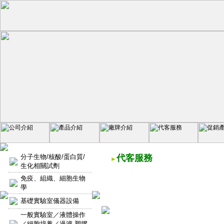
分子生物/核酸/蛋白質/
代客服務
►
生化相關試劑
免疫、組織、細胞生物
學
基礎實驗室儀器設備
一般實驗室／液體操作
／細胞培養／過濾-塑膠