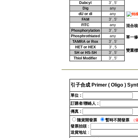
Dabcyl
3' , 5'
Dig
any
dU or dI
any
FAM
3' , 5'
FITC
any
混合核
Phosphorylation
3' , 5'
Phosphrothiated
any
單一修
TAMRA or Rox
3' , 5'
HET or HEX
3' , 5
雙重標
SH or HS-SH
3' , 5'
Thiol Modifier
3' , 5'
引子合成
Primer ( Oligo ) Syn
單位：
訂購者
/
聯絡人：
傳真：
隨貨開發票
暫時不開發票
（
發票抬頭
：
送貨地址
：