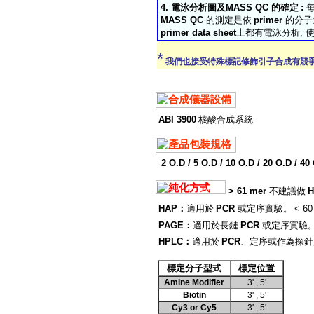
4.
電泳分析圖及
MASS QC
的確定
:
MASS QC
的測定是依
primer
的分子
primer data sheet
上都有電泳分析
,
*
我們也接受特殊標記修飾引子合成有競
ABI 3900
核酸合成系統
2 O.D / 5 O.D / 10 O.D / 20 O.D / 40
> 61 mer
不建議做
H
HAP
：
適用於
PCR
或定序實驗。
< 60
PAGE
：
適用於長鏈
PCR
或定序實驗
HPLC
：
適用於
PCR
、定序或作為探針
標定分子型式
標定位置
Amine Modifier
3' , 5'
Biotin
3' , 5'
Cy3 or Cy5
3' , 5'