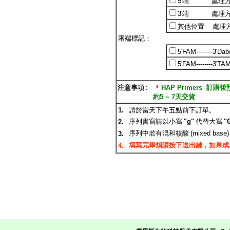
5'
端
處理
3'
端
處理
其他位置
處理
兩端標記：
5'FAM--------3'Dab
5'FAM--------3'T
注意事項
:
*
HAP Primer
s
訂購後
約
5 ~ 7
天交貨
1.
請於當天下午五點前下訂單。
序列書寫請以小寫
"g"
代替大寫
"
2.
序列中若有混和核酸
(mixed base)
3.
填寫完畢煩請按下送出鍵，如果成
4.