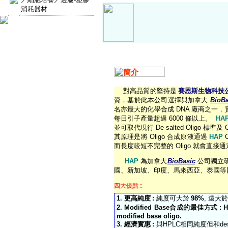
消耗器材
對高品質的堅持是
賽恩斯生物科技
資，基於此本公司選擇與加拿大
BioBa
名亦最大的化學合成
DNA
廠商之一，
每日引子產量超過
6
000
條以上。
HA
並可取代現行
De-salted Oligo
標準及
其原理是將
Oligo
合成原液通過
HAP
而長度較短不完整的
Oligo
就會直接通
HAP
為
加拿大
BioBasic
公司獨立
國、新加坡、印度、馬來西亞、泰國等
:
四大優點
1.
更高純度
:
純度可大於
98%
,
遠大於
2. Modified Base
合成的最佳方式
: 
modified base oligo.
3.
經濟實惠
:
與
HPLC
相同純度但和
de