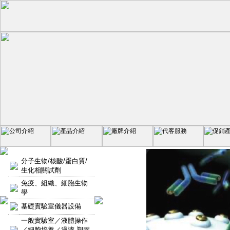
分子生物/核酸/蛋白質/
生化相關試劑
免疫、組織、細胞生物
學
基礎實驗室儀器設備
一般實驗室／液體操作
／細胞培養／過濾-塑膠