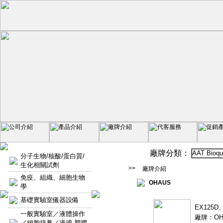
廠牌分類：
AAT Bioqu
分子生物/核酸/蛋白質/
生化相關試劑
>>
廠牌介紹
免疫、組織、細胞生物
OHAUS
學
基礎實驗室儀器設備
EX125
一般實驗室／液體操作
廠牌：OH
／細胞培養／過濾-塑膠