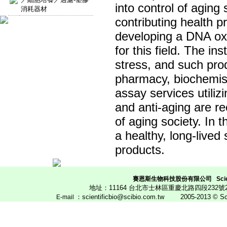
into control of aging 
消耗器材
contributing health p
developing a DNA oxi
for this field. The in
stress, and such prod
pharmacy, biochemistr
assay services utiliz
and anti-aging are r
of aging society. In t
a healthy, long-lived
products.
賽恩斯生物科技股份有限公司
Scie
地址：11164 台北市士林區重慶北路四段23
：scientificbio@scibio.com.tw
2005-2013 © Scien
E
-mail