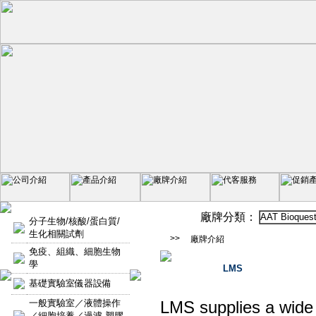
廠牌分類：
AAT Bioques
分子生物/核酸/蛋白質/
生化相關試劑
>>
廠牌介紹
免疫、組織、細胞生物
學
LMS
基礎實驗室儀器設備
一般實驗室／液體操作
LMS supplies a wide r
／細胞培養／過濾-塑膠