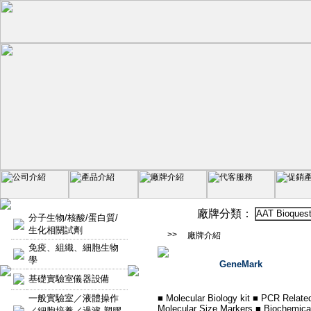
廠牌分類：
AAT Bioques
分子生物/核酸/蛋白質/
生化相關試劑
>>
廠牌介紹
免疫、組織、細胞生物
學
GeneMark
基礎實驗室儀器設備
一般實驗室／液體操作
■ Molecular Biology kit ■ PCR Relate
Molecular Size Markers ■ Biochemica
／細胞培養／過濾-塑膠