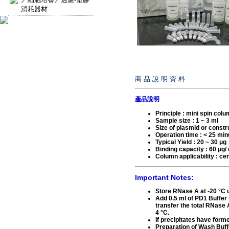
消耗器材
商 品 說 明 資 料
產品說明
Principle : mini spin colu
Sample size : 1 ~ 3 ml
Size of plasmid or constru
Operation time : < 25 min
Typical Yield : 20 ~ 30 μg
Binding capacity : 60 μg/
Column applicability : ce
Important Notes:
Store RNase A at -20 °C up
Add 0.5 ml of PD1 Buffer 
transfer the total RNase 
4 °C.
If precipitates have form
Preparation of Wash Buffe