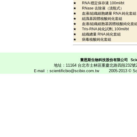
★
RNA 穩定保存液 100ml/bt
★
RNase 去除液（濆瓶式）
★
血液/組織細胞總量 RNA 純化套
★
組識基因體核酸純化套組
★
血液/組織細胞基因體核酸純化套
★
Tris-RNA 純化試劑, 100ml/bt
★
組織總量 RNA 純化套組
★
病毒核酸純化套組
賽恩斯生物科技股份有限公司
Scie
地址：11164 台北市士林區重慶北路四段23
：scientificbio@scibio.com.tw
2005-2013 © Scien
E
-mail