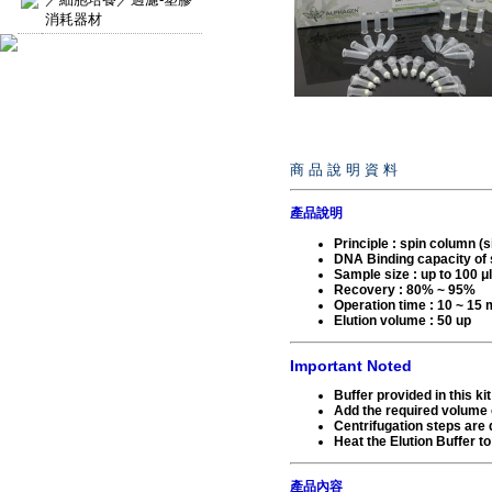
消耗器材
商 品 說 明 資 料
產品說明
Principle
:
spin column (si
DNA Binding capacity of
Sample size
:
up to 100 μl
Recovery
:
80% ~ 95%
Operation time
:
10 ~ 15 
Elution volume
: 50 up
Important Noted
Buffer provided in this ki
Add the required volume 
Centrifugation steps are 
Heat the Elution Buffer to
產品內容