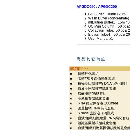
APGDC050 /
APGDC200
GC Buffer 30ml/ 120ml
Wash
Buffer (concentrate)
mlElution Buffer1 15ml/ 
GC Mini Column. 50 pcs/
Collaction Tube. 50 pcs/ 
Elution Tube4 50 pcs/ 20
User Manual x1
商 品 其 它 備 註
同類商品 >>
★
質體純化套組
★
膠體/PCR 產物純化套組
★
植物基因體核酸( DNA )純化套組
★
血液基同體核酸純化套組
★
核酸膠體/除鹽套組
★
高產量質體純化套組
★
RNA 穩定保存液 100ml/bt
★
總量植物 RNA 純化套組
★
RNase 去除液（濆瓶式）
★
血液/組織細胞總量 RNA 純化套
★
組識基因體核酸純化套組
★
血液/組織細胞基因體核酸純化套