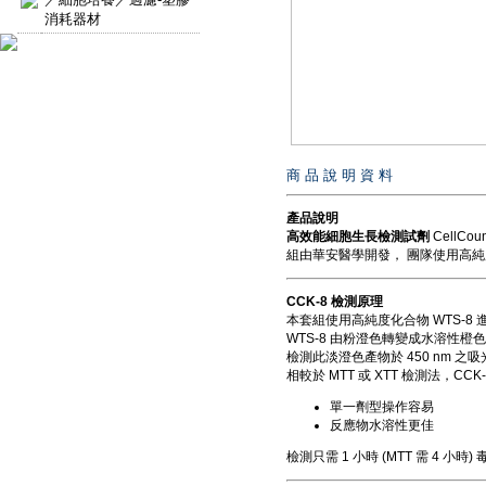
消耗器材
商 品 說 明 資 料
產品說明
高效能細胞生長檢測試劑
CellCo
組由華安醫學開發， 團隊使用高純
CCK-8 檢測原理
本套組使用高純度化合物 WTS-8 進
WTS-8 由粉澄色轉變成水溶性橙色
檢測此淡澄色產物於 450 nm 
相較於 MTT 或 XTT 檢測法，CC
單一劑型操作容易
反應物水溶性更佳
檢測只需 1 小時 (MTT 需 4 小時) 