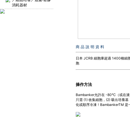
消耗器材
商 品 說 明 資 料
日本 JCRB 細胞庫超過 1400種
胞
操作方法
Bambanker允許在 -80°
只需 (1) 收集細胞，(2) 吸出培養基，(
化或順序冷凍！BambankerT