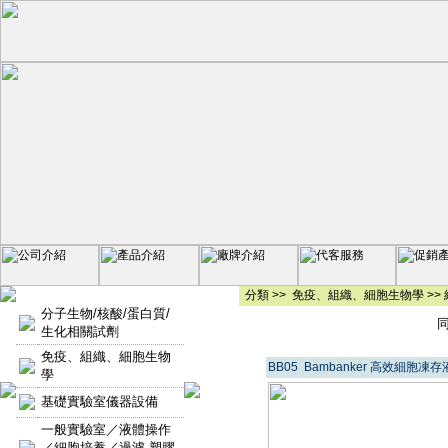
分類 >>
免疫、組織、細胞生物學
>>
分子生物/核酸/蛋白質/
同類
生化相關試劑
免疫、組織、細胞生物
BB05 Bambanker 高效細胞凍存
學
基礎實驗室儀器設備
一般實驗室／液體操作
／細胞培養／過濾-塑膠