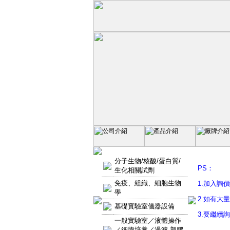
分子生物/核酸/蛋白質/
PS：
生化相關試劑
免疫、組織、細胞生物
1.加入詢
學
2.如有大
基礎實驗室儀器設備
3.要繼續
一般實驗室／液體操作
／細胞培養／過濾-塑膠