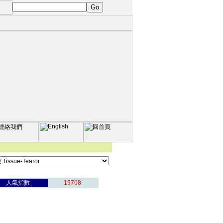
人氣指數
19708