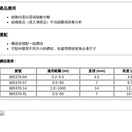
產品應用
細胞內蛋白質或核酸分離
組織樣品（或土壤樣品）中活細菌或病毒分析
選配
機器皆標配一組鑽頭
可額外購買不同大小的鑽頭，依處理體積更換合適尺寸
鑽頭選擇 :
貨號
適用範圍 (ml)
直徑 (mm)
長度 (
985370-04
0.2~5.0
4.5
4.
985370-07
0.5~50
7
8.
985370-14
1.0~1000
14
13.
985370-XL
0.5~50
7
10.