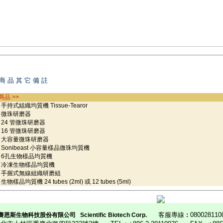
商 品 其 它 備 註
商品 >>
持式組織均質機 Tissue-Tearor
微珠研磨器
4 管微珠研磨器
6 管微珠研磨器
大容量微珠研磨器
onibeast 小容量樣品微珠均質機
孔生物樣品均質機
冷凍生物樣品均質機
手握式無線組織研磨組
物樣品均質機 24 tubes (2ml) 或 12 tubes (5ml)
客服專線
:
080028110
賽恩斯生物科技股份有限公司
Scientific Biotech Corp.