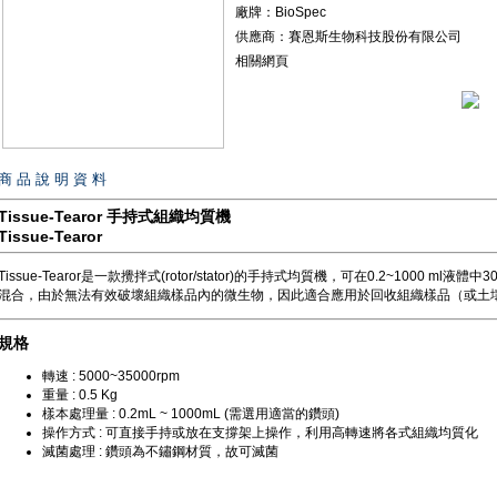
廠牌：BioSpec
供應商：賽恩斯生物科技股份有限公司
相關網頁
商 品 說 明 資 料
Tissue-Tearor 手持式組織均質機
Tissue-Tearor
Tissue-Tearor是一款攪拌式(rotor/stator)的手持式均質機，可在0.2~1000 
混合，由於無法有效破壞組織樣品內的微生物，因此適合應用於回收組織樣品（或土
規格
轉速 : 5000~35000rpm
重量 : 0.5 Kg
樣本處理量 : 0.2mL ~ 1000mL (需選用適當的鑽頭)
操作方式 : 可直接手持或放在支撐架上操作，利用高轉速將各式組織均質化
滅菌處理 : 鑽頭為不鏽鋼材質，故可滅菌