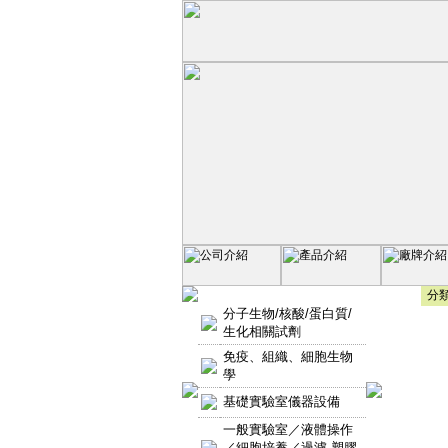
分類
分子生物/核酸/蛋白質/
生化相關試劑
免疫、組織、細胞生物
學
基礎實驗室儀器設備
一般實驗室／液體操作
／細胞培養／過濾-塑膠