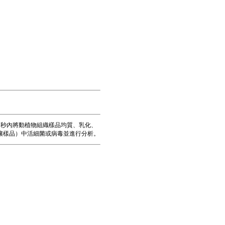
ml液體中30秒內將動植物組織樣品均質、乳化、
壤樣品）中活細菌或病毒並進行分析。