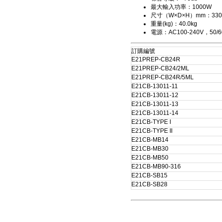
最大輸入功率：1000W
尺寸（W×D×H）mm：330m
重量(kg)：40.0kg
電源：AC100-240V，50/6
訂購編號
E21PREP-CB24R
E21PREP-CB24/2ML
E21PREP-CB24R/5ML
E21CB-13011-11
E21CB-13011-12
E21CB-13011-13
E21CB-13011-14
E21CB-TYPE I
E21CB-TYPE II
E21CB-MB14
E21CB-MB30
E21CB-MB50
E21CB-MB90-316
E21CB-SB15
E21CB-SB28