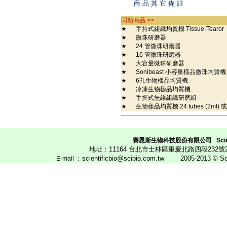
商 品 其 它 備 註
同類商品 >>
★
手持式組織均質機 Tissue-Tearor
★
微珠研磨器
★
24 管微珠研磨器
★
16 管微珠研磨器
★
大容量微珠研磨器
★
Sonibeast 小容量樣品微珠均質
★
6孔生物樣品均質機
★
冷凍生物樣品均質機
★
手握式無線組織研磨組
★
生物樣品均質機 24 tubes (2ml) 或 12
賽恩斯生物科技股份有限公司
Scie
地址：11164 台北市士林區重慶北路四段23
：scientificbio@scibio.com.tw
2005-2013 © Scien
E
-mail