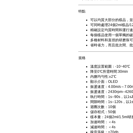
特點
可以均質大部分的樣品，並
可同時處理24個2ml樣品
精確設定均質時間和運行速
每個樣品使用一個單獨的破
多種材料和直徑的研磨珠可
省時省力，而且批次間、批
規格
溫度設置範圍：-10~40℃
降至0℃所需時間:30min
內膽均勻性:±2℃
顯示介面：OLED
振盪速度：4.00m/s～7.00m
振盪速度：2430rpm--426
執行時間：1s--90s，以1
間隙時間：1s--120s，以
迴圈次數：10個
儲存程式：50個
樣本量：24個2ml/1.5ml
加速時間：＜4s
減速時間：＜4s
噪音等級：<70db