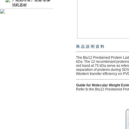
消耗器材
商 品 說 明 資 料
The Blu12 Prestained Protein Ladd
kDa. The 12 recombinant proteins
red band at 75 kDa serve as refer
separation of proteins during SDS
Western transfer efficiency on PV
Guide for Molecular Weight Esti
Refer to the Blu12 Prestained Prot