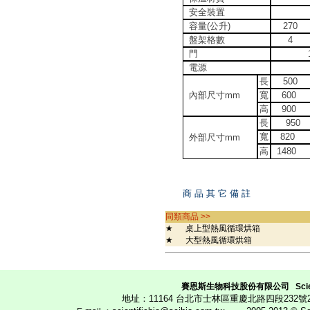
安全裝置
容量(公升)
270
盤架格數
4
門
電源
長
500
內部尺寸mm
寬
600
高
900
長
950
寬
820
外部尺寸mm
高
1480
商 品 其 它 備 註
同類商品 >>
★
桌上型熱風循環烘箱
★
大型熱風循環烘箱
賽恩斯生物科技股份有限公司
Scie
地址：11164 台北市士林區重慶北路四段23