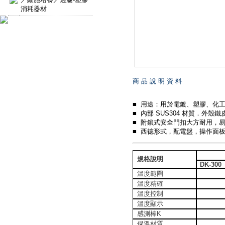
消耗器材
商 品 說 明 資 料
■ 用途：用於電鍍、塑膠、化工
■ 內部 SUS304 材質．外殼
■ 附鎖式安全門扣大方耐用，
■ 西德形式，配電盤，操作面
規格說明
DK-300
溫度範圍
溫度精確
溫度控制
溫度顯示
感測棒K
保溫材質