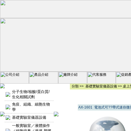
分類 >>
基礎實驗室儀器設備
>>
桌上
分子生物/核酸/蛋白質/
生化相關試劑
免疫、組織、細胞生物
AX-1601 電池式可??帶式迷你
學
基礎實驗室儀器設備
一般實驗室／液體操作
／細胞培養／過濾-塑膠