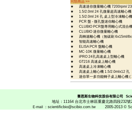
同類商品 >>
★
高速迷你微量離心機 7200rpm/ 235
★
1.5/2.0ml 24 孔微量超高速離心
★
1.5/2.0ml 24 孔 桌上型冷凍離心
★
PCR 盤 - 微孔盤迷你離心機
★
CLUBIO PCR盤專用離心式混合
★
CLUBIO 迷你微量離心機
★
高轉速離心機（無碳刷 6x15ml/8x1
★
智能高速離心機
★
ELISA PCR 盤離心機
★
MC-10K 微量離心機
★
iPRO 24孔高速桌上型離心機
★
GT216 高速桌上離心機
★
高速桌上冷凍離心機
★
高速桌上離心機 1.5/2.0mlx12 孔
★
迷你單一多功能轉子桌上離心機 ( 1.5
賽恩斯生物科技股份有限公司
Scie
地址：11164 台北市士林區重慶北路四段23
：scientificbio@scibio.com.tw
2005-2013 © Scien
E
-mail