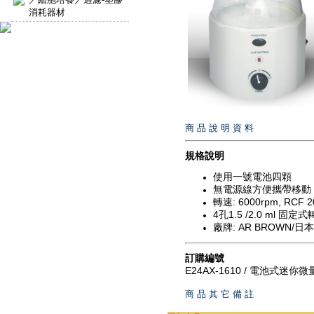
消耗器材
商 品 說 明 資 料
規格說明
使用一號電池四顆
無電源線方便攜帶移動
轉速: 6000rpm, RCF 20
4孔1.5 /2.0 ml 固定
廠牌: AR BROWN/日本
訂購編號
E24AX-1610 / 電池式迷你
商 品 其 它 備 註