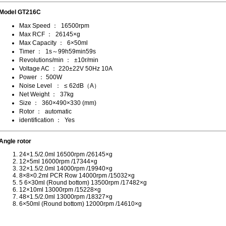
Model GT216C
Max Speed ： 16500rpm
Max RCF ： 26145×g
Max Capacity ： 6×50ml
Timer ： 1s～99h59min59s
Revolutions/min ： ±10r/min
Voltage AC ： 220±22V 50Hz 10A
Power ： 500W
Noise Level ： ≤ 62dB（A）
Net Weight ： 37kg
Size ： 360×490×330 (mm)
Rotor ： automatic
identification ： Yes
Angle rotor
24×1.5/2.0ml 16500rpm /26145×g
12×5ml 16000rpm /17344×g
32×1.5/2.0ml 14000rpm /19940×g
8×8×0.2ml PCR Row 14000rpm /15032×g
5 6×30ml (Round bottom) 13500rpm /17482×g
12×10ml 13000rpm /15228×g
48×1.5/2.0ml 13000rpm /18327×g
6×50ml (Round bottom) 12000rpm /14610×g