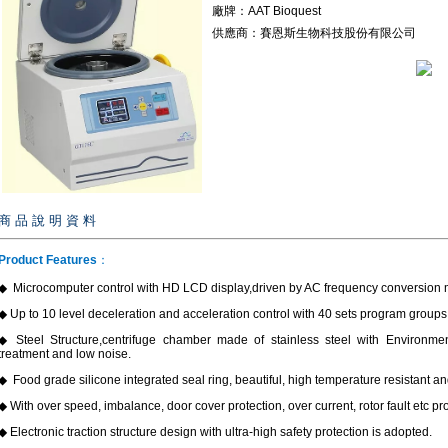
廠牌：AAT Bioquest
供應商：賽恩斯生物科技股份有限公司
商 品 說 明 資 料
Product
F
eatures
：
◆ Microcomputer control with HD LCD display,driven by AC frequency conversion m
◆ Up to 10 level deceleration and acceleration control with 40 sets program groups
◆ Steel Structure,centrifuge chamber made of stainless steel with Environmenta
treatment and low noise.
◆ Food grade silicone integrated seal ring, beautiful, high temperature resistant a
◆ With over speed, imbalance, door cover protection, over current, rotor fault etc pro
◆ Electronic traction structure design with ultra-high safety protection is adopted.