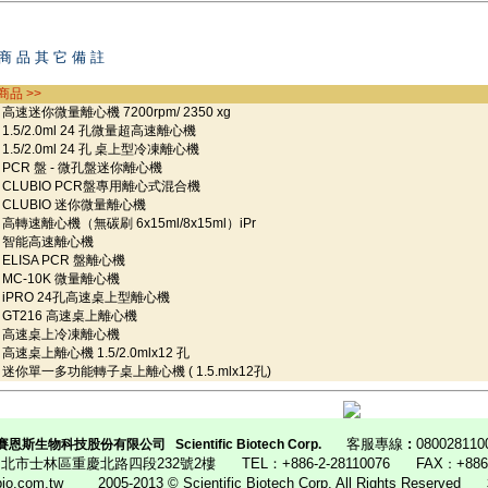
商 品 其 它 備 註
商品 >>
速迷你微量離心機 7200rpm/ 2350 xg
.5/2.0ml 24 孔微量超高速離心機
.5/2.0ml 24 孔 桌上型冷凍離心機
CR 盤 - 微孔盤迷你離心機
LUBIO PCR盤專用離心式混合機
LUBIO 迷你微量離心機
轉速離心機（無碳刷 6x15ml/8x15ml）iPr
智能高速離心機
LISA PCR 盤離心機
C-10K 微量離心機
PRO 24孔高速桌上型離心機
T216 高速桌上離心機
高速桌上冷凍離心機
速桌上離心機 1.5/2.0mlx12 孔
你單一多功能轉子桌上離心機 ( 1.5.mlx12孔)
客服專線
:
080028110
賽恩斯生物科技股份有限公司
Scientific Biotech Corp.
4 台北市士林區重慶北路四段232號2樓
TEL：
+886-2-28110076
FAX
+88
：
ibio.com.tw
2005-2013 © Scientific Biotech Corp. All Rights Reserved