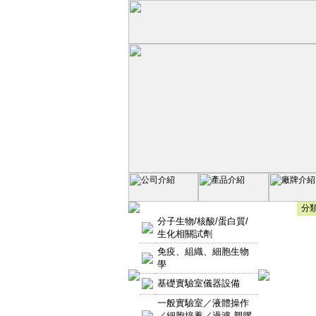
分類
分子生物/核酸/蛋白質/
生化相關試劑
免疫、組織、細胞生物
學
基礎實驗室儀器設備
一般實驗室／液體操作
／細胞培養／過濾-塑膠