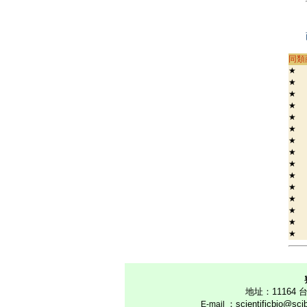
同類
★
高
★
1
★
1
★
P
★
C
★
C
★
高
★
★
E
★
M
★
i
★
G
★
★
高
★
迷
地址：1116
：scientificbio@sc
E
-mail