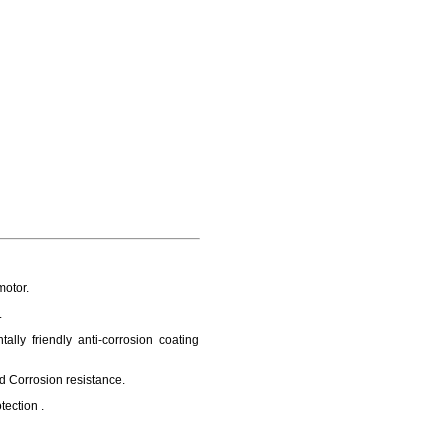
otor.
.
lly friendly anti-corrosion coating
nd Corrosion resistance.
tection .