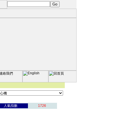
人氣指數
1726