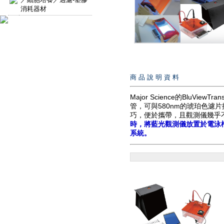
消耗器材
商 品 說 明 資 料
Major Science的BluVie
管，可與580nm的琥珀色濾
巧，便於攜帶，且觀測儀幾乎
時，將藍光觀測儀放置於電泳
系統。