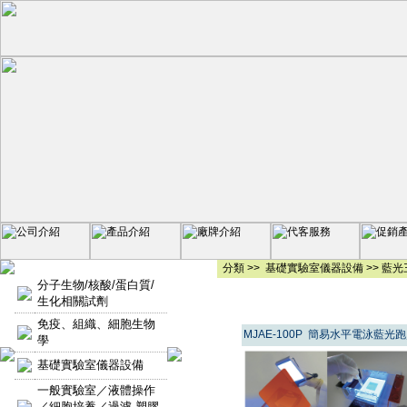
分類 >>
基礎實驗室儀器設備
>>
藍光
分子生物/核酸/蛋白質/
生化相關試劑
免疫、組織、細胞生物
MJAE-100P 簡易水平電泳藍
學
基礎實驗室儀器設備
一般實驗室／液體操作
／細胞培養／過濾-塑膠