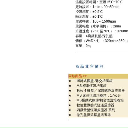
溫度設置範圍：室溫+5℃~70℃
定時設置：1min～99h59min
控溫精度：±0.5℃
顯示精度：±0.1℃
震盪轉速：100～1500rpm
震盪幅度（水平回轉）：2mm
升溫速度（25℃至70℃）：≤20mi
容量：4塊微孔盤/深孔盤
體積（W×D×H）：320mm×350m
重量：9kg
商 品 其 它 備 註
同類商品 >>
★
迴轉式振盪 /雜交培養箱
★
MS 標準恆溫培養箱
★
數位 4 微盤／深盤式恆溫震盪器
★
MS 迷你恆溫培養箱，17公升
★
MS擺動式振盪/雜交恆溫培養箱
★
數位雙微盤式恆溫震盪器
★
四微量盤恆溫振盪器 系列
★
微孔盤恆溫振盪培養器