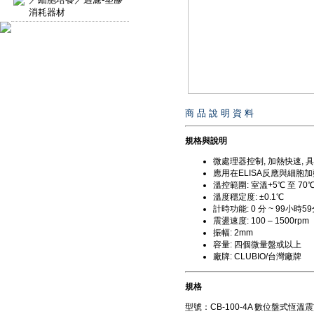
消耗器材
商 品 說 明 資 料
規格與說明
微處理器控制, 加熱快速, 
應用在ELISA反應與細胞
溫控範圍: 室溫+5℃ 至 70
溫度穩定度: ±0.1℃
計時功能: 0 分 ~ 99小時5
震盪速度: 100 – 1500rpm
振幅: 2mm
容量: 四個微量盤或以上
廠牌: CLUBIO/台灣廠牌
規格
型號：CB-100-4A 數位盤式恆溫