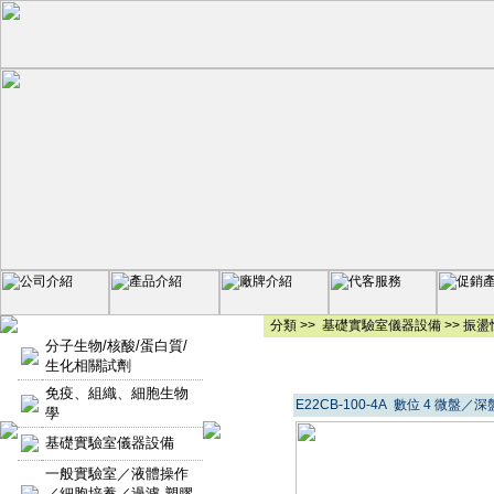
分類 >>
基礎實驗室儀器設備
>>
振盪
分子生物/核酸/蛋白質/
生化相關試劑
免疫、組織、細胞生物
E22CB-100-4A 數位 4 微盤
學
基礎實驗室儀器設備
一般實驗室／液體操作
／細胞培養／過濾-塑膠