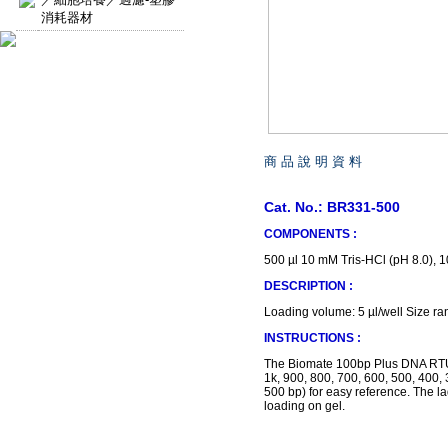
消耗器材
商 品 說 明 資 料
Cat. No.: BR331-500
COMPONENTS :
500 µl 10 mM Tris-HCl (pH 8.0),
DESCRIPTION :
Loading volume: 5 µl/well Size ra
INSTRUCTIONS :
The Biomate 100bp Plus DNA RTU 
1k, 900, 800, 700, 600, 500, 400,
500 bp) for easy reference. The la
loading on gel.