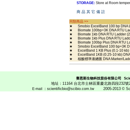
STORAGE:
Store at Room temper
商 品 其 它 備 註
同類商品 >>
★
Smobio ExcelBand 100 bp DNA L
★
Biomate 100bp+3K DNA RTU Lad
★
Biomate 1kb DNA RTU Ladder (2
★
Biomate 1kb Plus DNA RTU Ladde
★
Biomate 100bp Plus DNA RTU La
★
Smobio ExcelBand 100 bp+3K DN
★
ExcelBand 1 KB Plus (0.1-10 kb)
★
ExcelBand 1KB (0.25-10 kb) DNA 
★
核酸標準液總匯 DNA Marker/Lad
賽恩斯生物科技股份有限公司
Scie
地址：11164 台北市士林區重慶北路四段23
：scientificbio@scibio.com.tw
2005-2013 © Scien
E
-mail