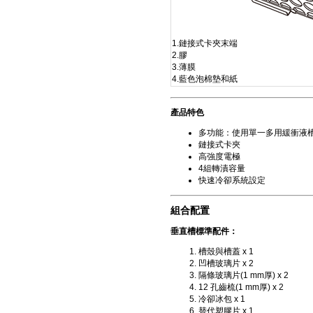
1.鏈接式卡夾末端
2.膠
3.薄膜
4.藍色泡棉墊和紙
產品特色
多功能：使用單一多用緩衝液
鏈接式卡夾
高強度電極
4組轉漬容量
快速冷卻系統設定
組合配置
垂直槽標準配件：
槽殼與槽蓋 x 1
凹槽玻璃片 x 2
隔條玻璃片(1 mm厚) x 2
12 孔齒梳(1 mm厚) x 2
冷卻冰包 x 1
替代塑膠片 x 1