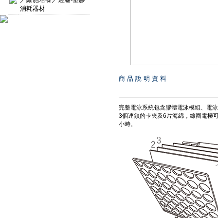
消耗器材
商 品 說 明 資 料
完整電泳系統包含膠體電泳模組、電泳
3個連鎖的卡夾及6片海綿，線圈電極
小時。