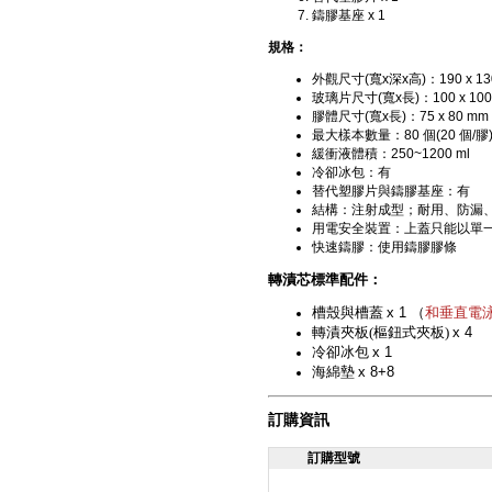
鑄膠基座 x 1
規格：
外觀尺寸(寬x深x高)：190 x 130
玻璃片尺寸(寬x長)：100 x 100
膠體尺寸(寬x長)：75 x 80 m
最大樣本數量：80 個(20 個/膠
緩衝液體積：250~1200 ml
冷卻冰包：有
替代塑膠片與鑄膠基座：有
結構：注射成型；耐用、防漏
用電安全裝置：上蓋只能以單
快速鑄膠：使用鑄膠膠條
轉漬芯
標
準配件：
槽殼與槽蓋
x 1 （
和垂直電
轉漬夾板(樞鈕式夾板)
x 4
冷卻冰包
x 1
海綿墊
x 8+8
訂購資訊
訂購型號