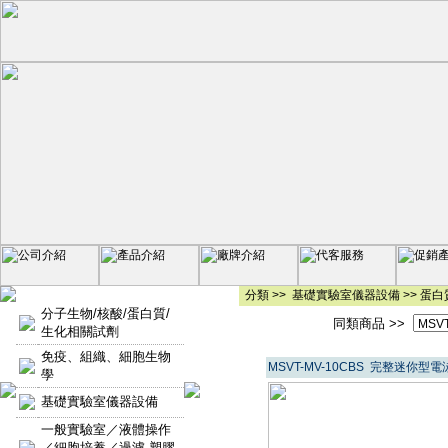
分類 >>
基礎實驗室儀器設備
>>
蛋白
分子生物/核酸/蛋白質/
同類商品 >>
生化相關試劑
免疫、組織、細胞生物
MSVT-MV-10CBS 完整迷你型
學
基礎實驗室儀器設備
一般實驗室／液體操作
／細胞培養／過濾-塑膠