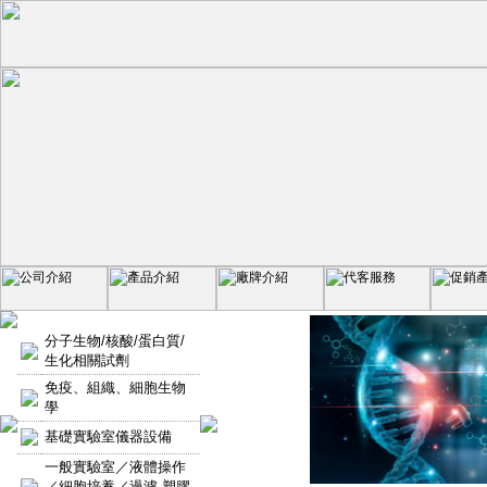
分子生物/核酸/蛋白質/
生化相關試劑
免疫、組織、細胞生物
學
基礎實驗室儀器設備
一般實驗室／液體操作
／細胞培養／過濾-塑膠