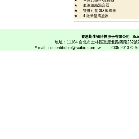
★
單微孔盤3D搖擺器
★
血液組織混合器
★
雙微孔盤 3D 搖擺器
★
4 微量盤震盪器
賽恩斯生物科技股份有限公司
Scie
地址：11164 台北市士林區重慶北路四段23
：scientificbio@scibio.com.tw
2005-2013 © Scien
E
-mail