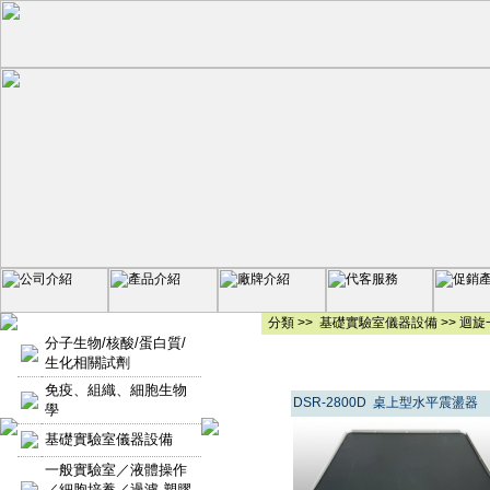
分類 >>
基礎實驗室儀器設備
>>
迴旋
分子生物/核酸/蛋白質/
生化相關試劑
免疫、組織、細胞生物
DSR-2800D 桌上型水平震盪器
學
基礎實驗室儀器設備
一般實驗室／液體操作
／細胞培養／過濾-塑膠