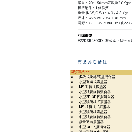
載重：20~150rpm可載重2.0Kgs; 
標準配件：1 條彈簧
重量 (N.W./G.W.)：4.0 / 4.8 Kgs
尺寸：W280xD295xH140mm
電源：AC 110V 50/60Hz (或220V
訂購編號
E22DSR2800D 數位桌上型平
商 品 其 它 備 註
同類商品 >>
★
多段式旋轉/震盪混合器
★
小型迴轉式震盪器
★
MS 迴轉式振盪器
★
小型試管旋轉混合器
★
小型2D-3D搖擺混合器
★
小型蹺蹺板式震盪器
★
MS 往復式式振盪器
★
大型蹺蹺板震盪器
★
中型試管旋轉混合器
★
微量迴轉震盪器
★
中型 3D 搖擺混合器