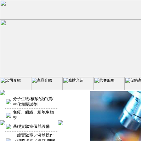
分子生物/核酸/蛋白質/
生化相關試劑
免疫、組織、細胞生物
學
基礎實驗室儀器設備
一般實驗室／液體操作
／細胞培養／過濾-塑膠