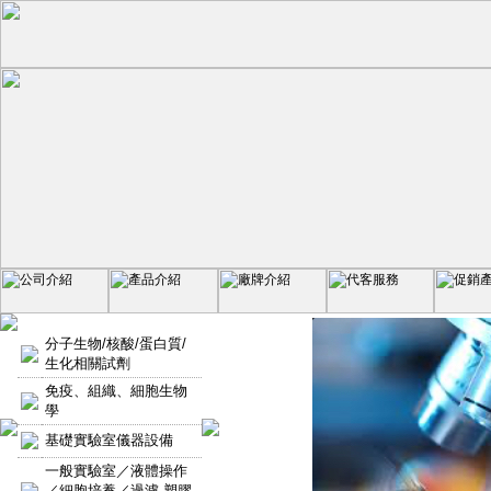
分子生物/核酸/蛋白質/
生化相關試劑
免疫、組織、細胞生物
學
基礎實驗室儀器設備
一般實驗室／液體操作
／細胞培養／過濾-塑膠