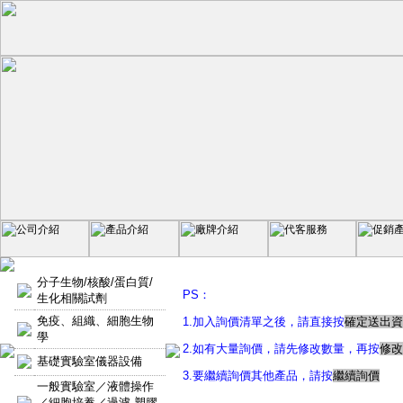
分子生物/核酸/蛋白質/
PS：
生化相關試劑
免疫、組織、細胞生物
1.加入詢價清單之後，請直接按
確定送出資
學
2.如有大量詢價，請先修改數量，再按
修改
基礎實驗室儀器設備
3.要繼續詢價其他產品，請按
繼續詢價
一般實驗室／液體操作
／細胞培養／過濾-塑膠