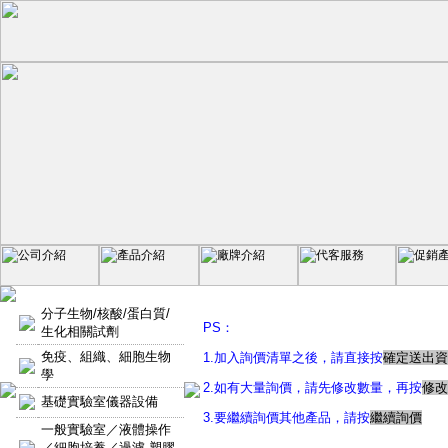
分子生物/核酸/蛋白質/
PS：
生化相關試劑
免疫、組織、細胞生物
1.加入詢價清單之後，請直接按
確定送出資
學
2.如有大量詢價，請先修改數量，再按
修改
基礎實驗室儀器設備
3.要繼續詢價其他產品，請按
繼續詢價
一般實驗室／液體操作
／細胞培養／過濾-塑膠